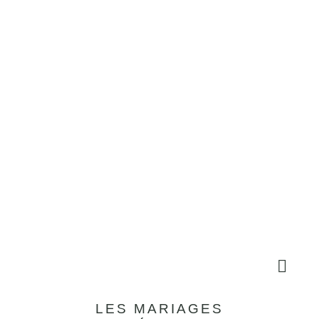
A61 : 45mn sortie 24 Carcassonne la Cité
ILS NOUS FONT
CONFIANCE

LES MARIAGES